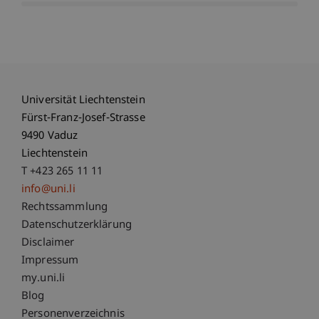
Universität Liechtenstein
Fürst-Franz-Josef-Strasse
9490 Vaduz
Liechtenstein
T +423 265 11 11
info@uni.li
Fußzeile Rechtliche Hinweise
Rechtssammlung
Datenschutzerklärung
Disclaimer
Impressum
Fußzeile Subdomain-Verzeichnis
my.uni.li
Blog
Personenverzeichnis