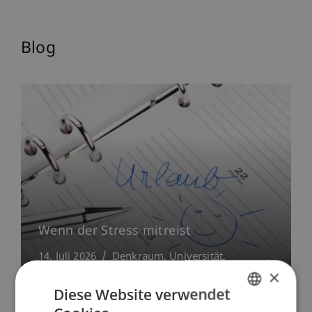
Blog
Wenn der Stress mitreist
14. Juli 2026
Denkraum
Universität
Führung
×
Diese Website verwendet